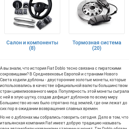
Салон и компоненты
Тормозная система
(8)
(20)
А вы знали, что история Fiat Doblo тесно связана с пиратскими
сокровищами? В Средневековье Европой и странами Нового
Света ходили дублоны - двусторонние золотые монеты, которые
использовались в качестве официальной валюты большинством
стран цивилизованного мира. Популярность этой монеты сыграла
с ней в злую шутку, создав дефицит дублонов по всему миру.
Большинство из них было спрятано под землей, где они лежат до
сих пор в ожидании возвращения славных времен.
Но не о дублонах мы собрались говорить сегодня. Дело в том, что
итальянская компания Fiat имеет добрую традицию называть
свои автомобили названиями старинных монет. Так Doblo обязан