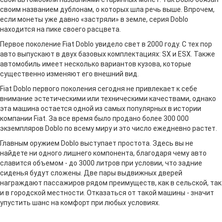
своим названием дублонам, о которых шла речь выше. Впрочем,
если монеты уже давно «застряли» в земле, серия Doblo
находится на пике своего расцвета.
Первое поколение Fiat Doblo увидело свет в 2000 году. С тех пор
авто выпускают в двух базовых комплектациях: SX и ESX. Также
автомобиль имеет несколько вариантов кузова, которые
существенно изменяют его внешний вид.
Fiat Doblo первого поколения сегодня не привлекает к себе
внимание эстетическими или техническими качествами, однако
эта машина остается одной из самых популярных в истории
компании Fiat. За все время было продано более 300 000
экземпляров Doblo по всему миру и это число ежедневно растет.
Главным оружием Doblo выступает простота. Здесь вы не
найдете ни одного лишнего компонента, благодаря чему авто
славится объемом - до 3000 литров при условии, что задние
сиденья будут сложены. Две пары выдвижных дверей
награждают пассажиров рядом преимуществ, как в сельской, так
и в городской местности. Отказаться от такой машины - значит
упустить шанс на комфорт при любых условиях.