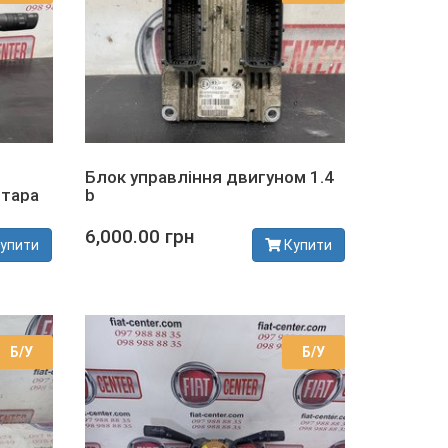
Блок управління двигуном 1.4
ітара
b
6,000.00 грн
упити
Купити
В наявності
Б/У
Б/У