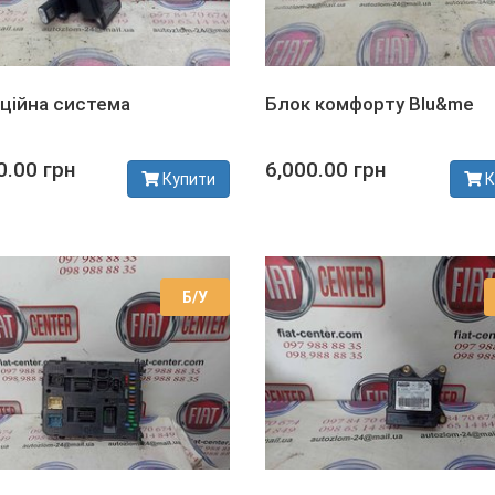
аційна система
Блок комфорту Blu&me
0.00 грн
6,000.00 грн
Купити
К
сті
В наявності
Б/У