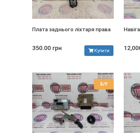
Плата заднього ліхтаря права
Навіг
350.00 грн
12,00
Купити
В наявності
В наявно
Б/У