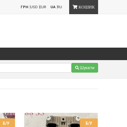
ГРН
USD
EUR
UA
RU
КОШИК
Шукати
Б/У
Б/У