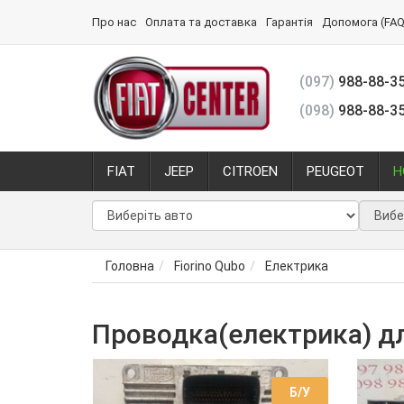
Про нас
Оплата та доставка
Гарантія
Допомога (FAQ
(097)
988-88-3
(098)
988-88-3
FIAT
JEEP
CITROEN
PEUGEOT
Н
Головна
Fiorino Qubo
Електрика
Проводка(електрика) для
Б/У