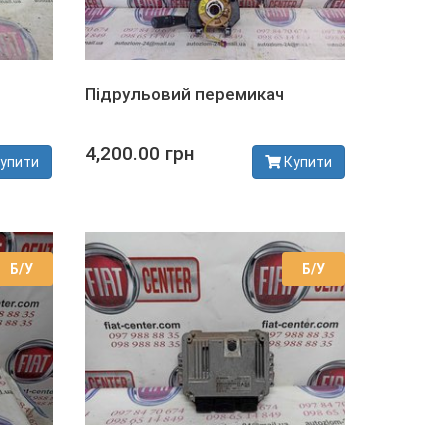
Підрульовий перемикач
4,200.00 грн
упити
Купити
В наявності
Б/У
Б/У