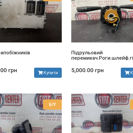
запобіжників
Підрульовий
перемикач.Роги.шлейф.г
.00 грн
5,000.00 грн
Купити
К
сті
В наявності
Б/У