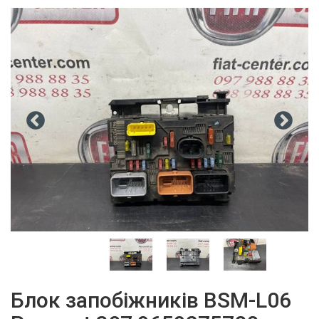
Блок запобіжників BSM-L06